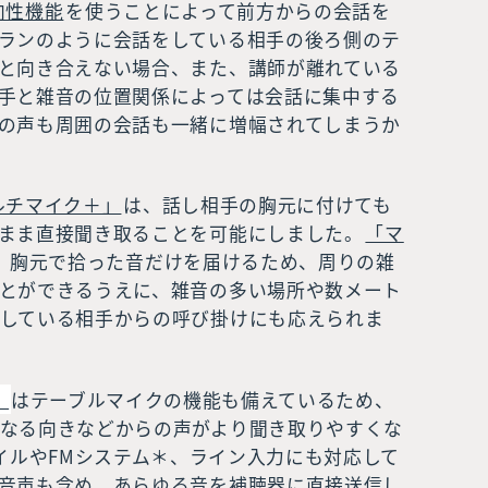
向性機能
を使うことによって前方からの会話を
ランのように会話をしている相手の後ろ側のテ
と向き合えない場合、また、講師が離れている
手と雑音の位置関係によっては会話に集中する
の声も周囲の会話も一緒に増幅されてしまうか
ルチマイク＋」
は、話し相手の胸元に付けても
まま直接聞き取ることを可能にしました。
「マ
、胸元で拾った音だけを届けるため、周りの雑
とができるうえに、雑音の多い場所や数メート
している相手からの呼び掛けにも応えられま
」
はテーブルマイクの機能も備えているため、
なる向きなどからの声がより聞き取りやすくな
イルやFMシステム＊、ライン入力にも対応して
音声も含め、あらゆる音を補聴器に直接送信し