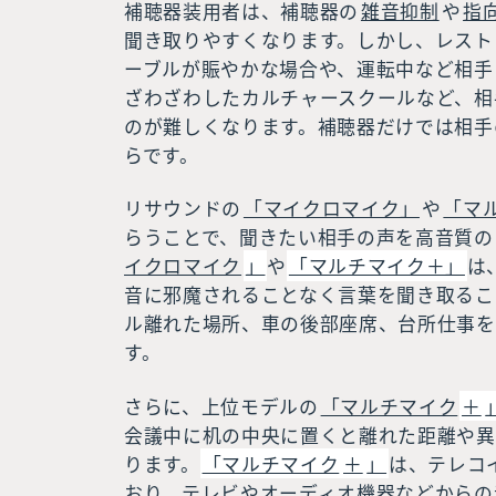
補聴器装用者は、補聴器の
雑音抑制
や
指
聞き取りやすくなります。しかし、レスト
ーブルが賑やかな場合や、運転中など相手
ざわざわしたカルチャースクールなど、相
のが難しくなります。補聴器だけでは相手
らです。
リサウンドの
「マイクロマイク」
や
「マ
らうことで、聞きたい相手の声を高音質の
イクロマイク
」
や
「マルチマイク＋」
は
音に邪魔されることなく言葉を聞き取るこ
ル離れた場所、車の後部座席、台所仕事を
す。
さらに、上位モデルの
「マルチマイク
＋
会議中に机の中央に置くと離れた距離や異
ります。
「マルチマイク
＋
」
は、テレコ
おり、テレビやオーディオ機器などからの