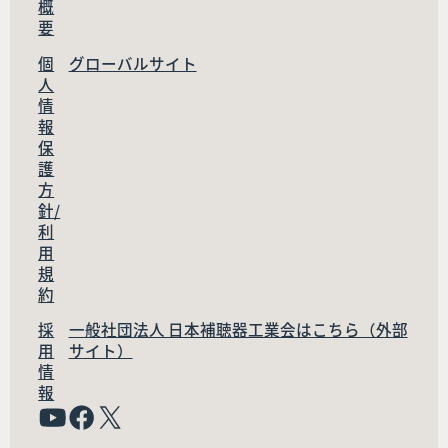
概
要
個
グローバルサイト
人
情
報
保
護
方
針/
利
用
規
約
採
一般社団法人 日本補聴器工業会はこちら（外部
用
サイト）
情
報