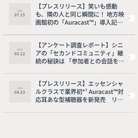
【プレスリリース】笑いも感動
2026
も、隣の人と同じ瞬間に！ 地方映
07.15
画館初の「Auracast™」導入記念
「オーラキャストでみんなと楽し
む映画祭」を開催！
【アンケート調査レポート】シニ
2026
アの「セカンドコミュニティ」継
05.12
続の秘訣は 「参加者との会話を楽
しむこと（60.3%）」 社会とのつ
ながりを大切にするポジティブな
【プレスリリース】エッセンシャ
実態が判明！ 外出を阻む壁は「足
2026
ルクラスで業界初*¹ Auracast™対
04.23
腰」だけではない！？ 約17%が
応耳あな型補聴器を新発売 リサ
「きこえの低下」も不安要素に挙
ウンド、ポートフォリオ拡大でよ
げる一方、約86%が前向きに解決
り多くの人に“つながるきこえ”を
して居場所を大切にしたいと回答
提供