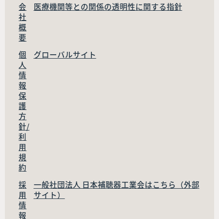
会
医療機関等との関係の透明性に関する指針
社
概
要
個
グローバルサイト
人
情
報
保
護
方
針/
利
用
規
約
採
一般社団法人 日本補聴器工業会はこちら（外部
用
サイト）
情
報