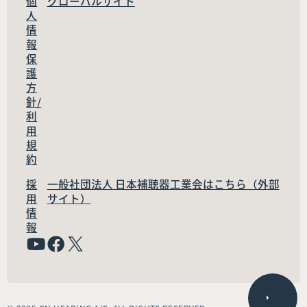
個
グローバルサイト
人
情
報
保
護
方
針/
利
用
規
約
採
一般社団法人 日本補聴器工業会はこちら（外部
用
サイト）
情
報