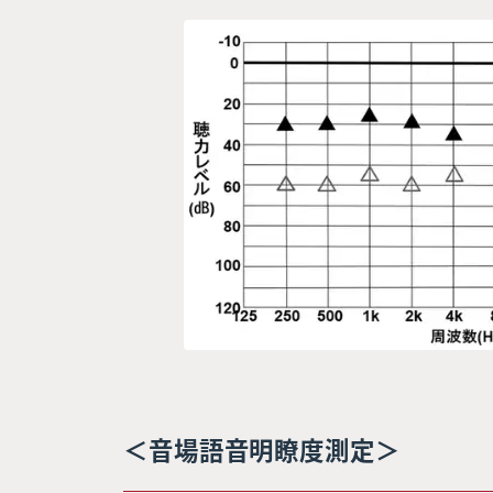
＜音場語音明瞭度測定＞