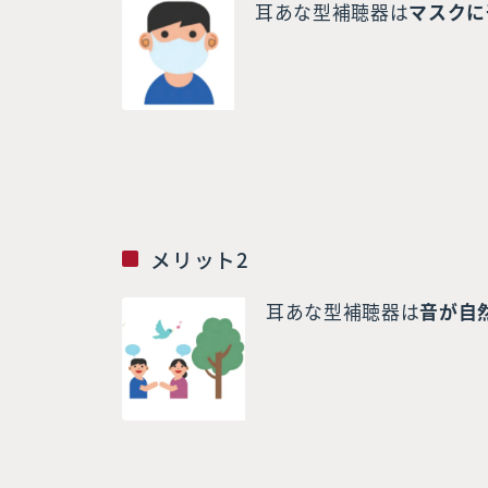
耳あな型補聴器は
マスクに
メリット2
耳あな型補聴器は
音が自