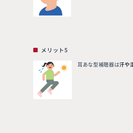
メリット5
耳あな型補聴器は
汗や