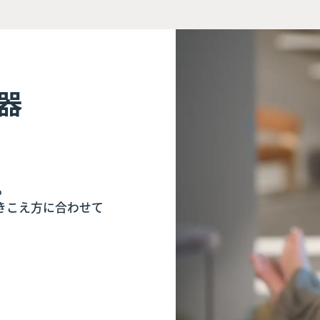
器
。
きこえ方に合わせて