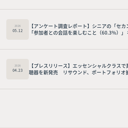
2026
【アンケート調査レポート】シニアの「セカ
05.12
「参加者との会話を楽しむこと（60.3%）
ティブな実態が判明！ 外出を阻む壁は「足腰
えの低下」も不安要素に挙げる一方、約86
したいと回答
2026
【プレスリリース】エッセンシャルクラスで業界初
04.23
聴器を新発売 リサウンド、ポートフォリオ
え”を提供