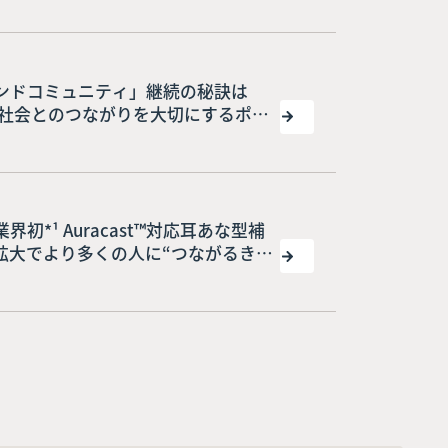
ンドコミュニティ」継続の秘訣は
」 社会とのつながりを大切にするポジ
」だけではない！？ 約17%が「きこ
%が前向きに解決して居場所を大切に
*¹ Auracast™対応耳あな型補
拡大でより多くの人に“つながるきこ