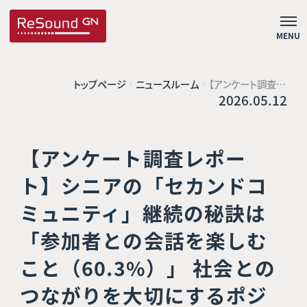
MENU
トップページ
ニュースルーム
【アンケート調査レ
ポート】シニアの「セ
2026.05.12
カンドコミュニティ」
継続の秘訣は 「参
加者との会話を楽
しむこと（60.3%）」
社会とのつながりを
【アンケート調査レポー
大切にするポジティ
ブな実態が判明！
外出を阻む壁は「足
ト】シニアの「セカンドコ
腰」だけではな
い！？ 約17%が「き
ミュニティ」継続の秘訣は
こえの低下」も不安
要素に挙げる一方、
約86%が前向きに
「参加者との会話を楽しむ
解決して居場所を
大切にしたいと回答
こと（60.3%）」 社会との
つながりを大切にするポジ