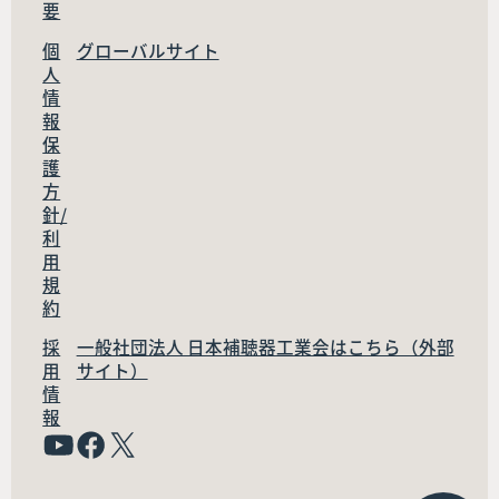
要
個
グローバルサイト
人
情
報
保
護
方
針/
利
用
規
約
採
一般社団法人 日本補聴器工業会はこちら（外部
用
サイト）
情
報