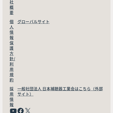
社
概
要
個
グローバルサイト
人
情
報
保
護
方
針/
利
用
規
約
採
一般社団法人 日本補聴器工業会はこちら（外部
用
サイト）
情
報