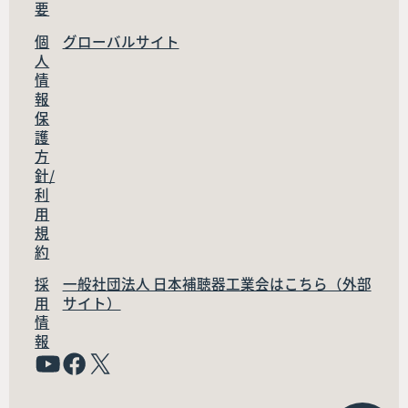
要
個
グローバルサイト
人
情
報
保
護
方
針/
利
用
規
約
採
一般社団法人 日本補聴器工業会はこちら（外部
用
サイト）
情
報