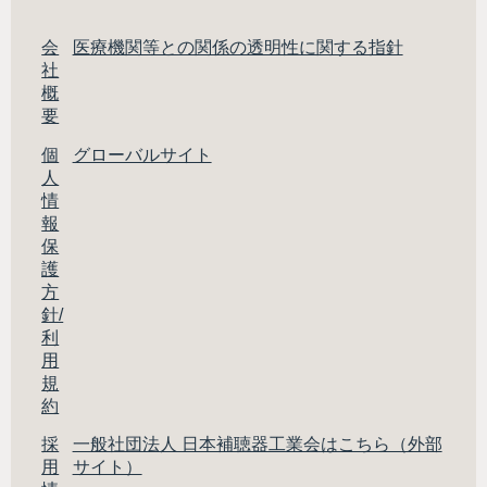
会
医療機関等との関係の透明性に関する指針
社
概
要
個
グローバルサイト
人
情
報
保
護
方
針/
利
用
規
約
採
一般社団法人 日本補聴器工業会はこちら（外部
用
サイト）