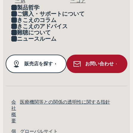
™ IA
™ コア
製品哲学
ご購入・サポートについて
きこえのコラム
きこえのアドバイス
難聴について
ニュースルーム
販売店を探す
お問い合わせ
会
医療機関等との関係の透明性に関する指針
社
概
要
個
グローバルサイト