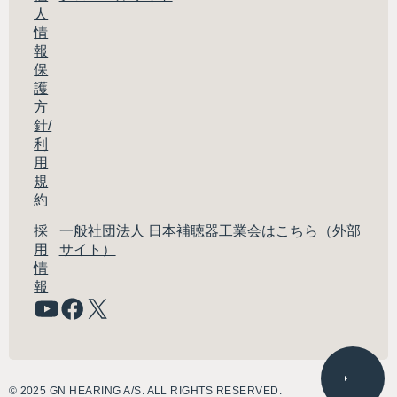
人
情
報
保
護
方
針/
利
用
規
約
採
一般社団法人 日本補聴器工業会はこちら（外部
用
サイト）
情
報
© 2025 GN HEARING A/S. ALL RIGHTS RESERVED.