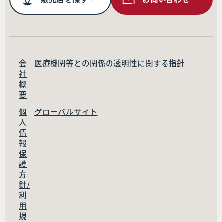
会
医療機関等との関係の透明性に関する指針
社
概
要
個
グローバルサイト
人
情
報
保
護
方
針/
利
用
規