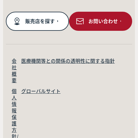
販売店を探す
お問い合わせ
会
医療機関等との関係の透明性に関する指針
社
概
要
個
グローバルサイト
人
情
報
保
護
方
針/