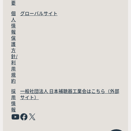
要
個
グローバルサイト
人
情
報
保
護
方
針/
利
用
規
約
採
一般社団法人 日本補聴器工業会はこちら（外部
用
サイト）
情
報