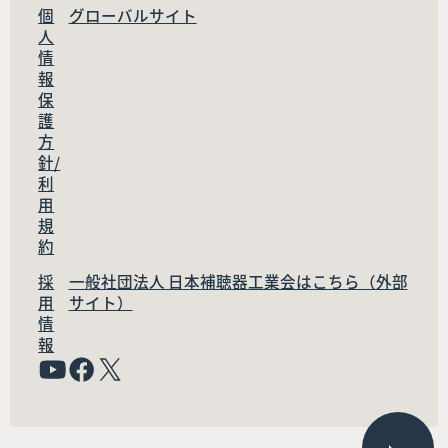
個
グローバルサイト
人
情
報
保
護
方
針/
利
用
規
約
採
一般社団法人 日本補聴器工業会はこちら（外部
用
サイト）
情
報