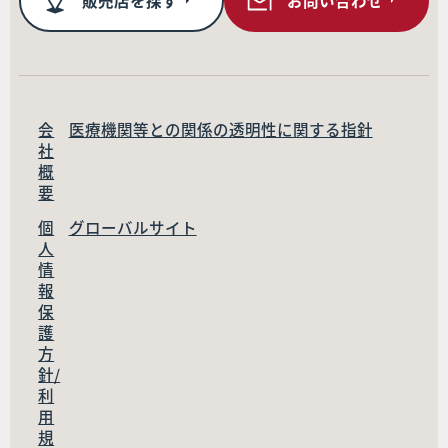
販売店を探す
お問い合わせ
会
医療機関等との関係の透明性に関する指針
社
概
要
個
グローバルサイト
人
情
報
保
護
方
針/
利
用
規