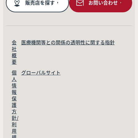
販売店を探す
お問い合わせ
会
医療機関等との関係の透明性に関する指針
社
概
要
個
グローバルサイト
人
情
報
保
護
方
針/
利
用
規