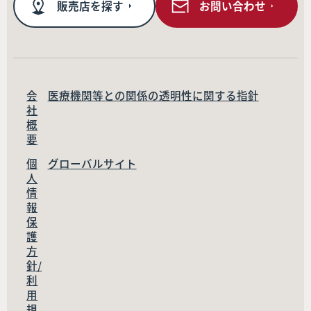
販売店を探す
お問い合わせ
会
医療機関等との関係の透明性に関する指針
社
概
要
個
グローバルサイト
人
情
報
保
護
方
針/
利
用
規