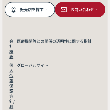
販売店を探す
お問い合わせ
会
医療機関等との関係の透明性に関する指針
社
概
要
個
グローバルサイト
人
情
報
保
護
方
針/
利