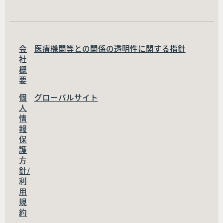
会
医療機関等との関係の透明性に関する指針
社
概
要
個
グローバルサイト
人
情
報
保
護
方
針/
利
用
規
約