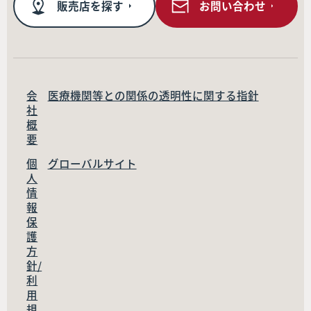
販売店を探す
お問い合わせ
会
医療機関等との関係の透明性に関する指針
社
概
要
個
グローバルサイト
人
情
報
保
護
方
針/
利
用
規