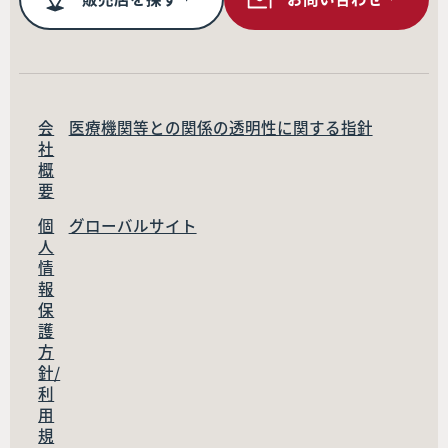
会
医療機関等との関係の透明性に関する指針
社
概
要
個
グローバルサイト
人
情
報
保
護
方
針/
利
用
規