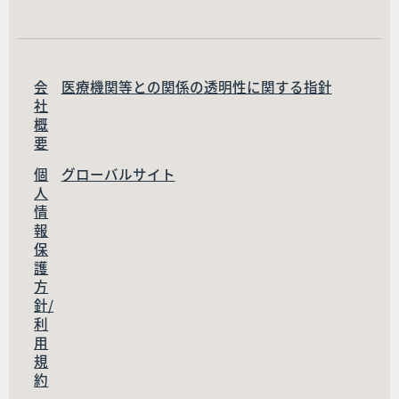
会
医療機関等との関係の透明性に関する指針
社
概
要
個
グローバルサイト
人
情
報
保
護
方
針/
利
用
規
約