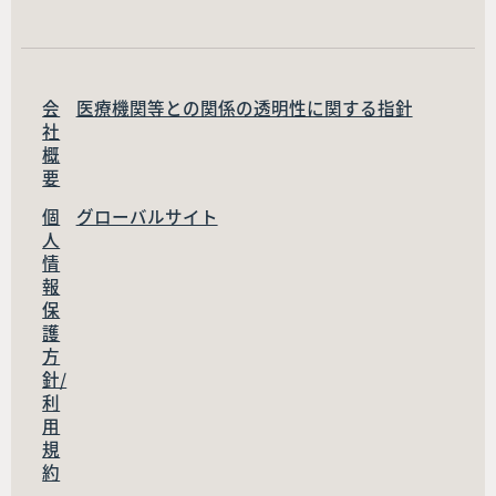
会
医療機関等との関係の透明性に関する指針
社
概
要
個
グローバルサイト
人
情
報
保
護
方
針/
利
用
規
約