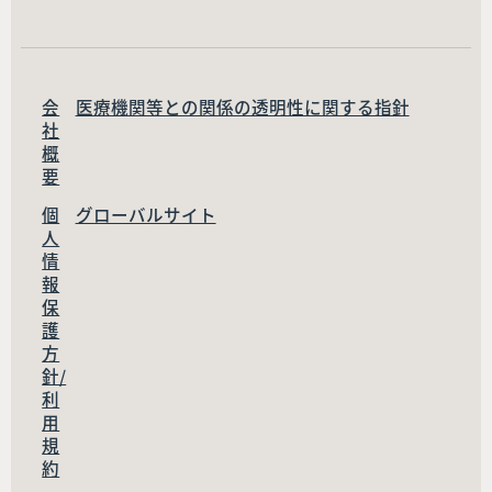
会
医療機関等との関係の透明性に関する指針
社
概
要
個
グローバルサイト
人
情
報
保
護
方
針/
利
用
規
約