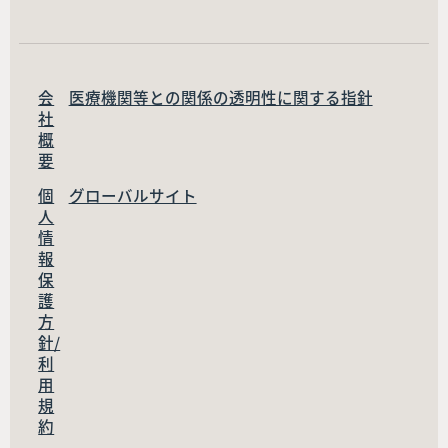
会
医療機関等との関係の透明性に関する指針
社
概
要
個
グローバルサイト
人
情
報
保
護
方
針/
利
用
規
約