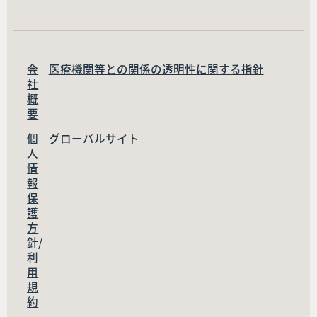
会
医療機関等との関係の透明性に関する指針
社
概
要
個
グローバルサイト
人
情
報
保
護
方
針/
利
用
規
約