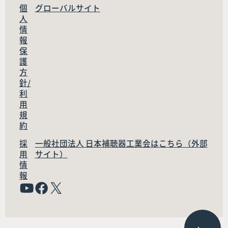
個
グローバルサイト
人
情
報
保
護
方
針/
利
用
規
約
採
一般社団法人 日本補聴器工業会はこちら（外部
用
サイト）
情
報