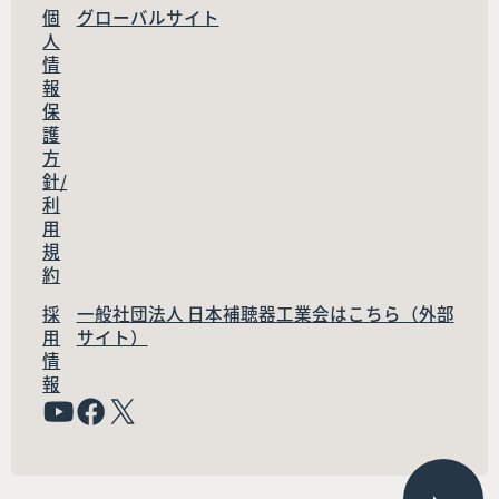
個
グローバルサイト
人
情
報
保
護
方
針/
利
用
規
約
採
一般社団法人 日本補聴器工業会はこちら（外部
用
サイト）
情
報