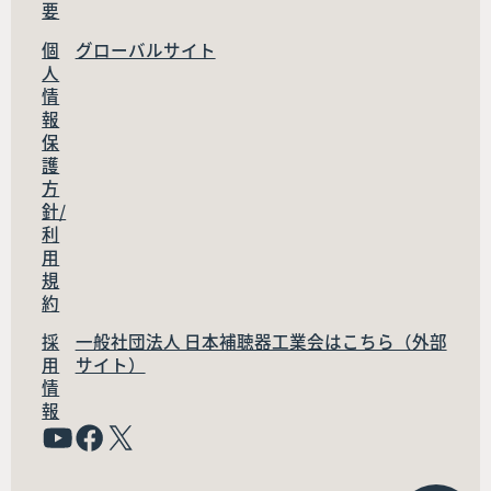
要
個
グローバルサイト
人
情
報
保
護
方
針/
利
用
規
約
採
一般社団法人 日本補聴器工業会はこちら（外部
用
サイト）
情
報