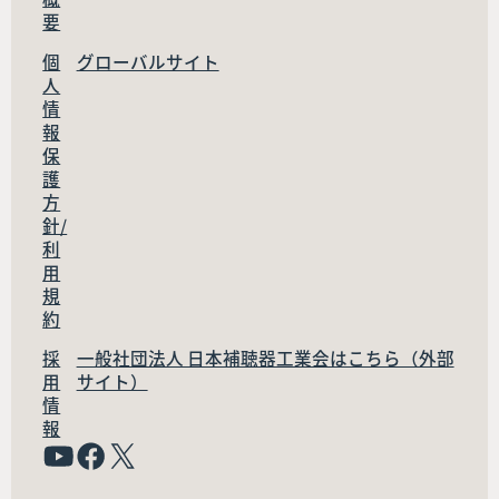
要
個
グローバルサイト
人
情
報
保
護
方
針/
利
用
規
約
採
一般社団法人 日本補聴器工業会はこちら（外部
用
サイト）
情
報