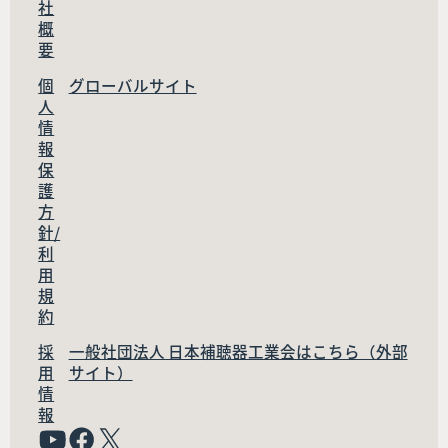
社
概
要
個
グローバルサイト
人
情
報
保
護
方
針/
利
用
規
約
採
一般社団法人 日本補聴器工業会はこちら（外部
用
サイト）
情
報