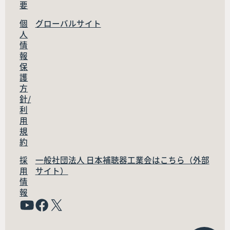
要
個
グローバルサイト
人
情
報
保
護
方
針/
利
用
規
約
採
一般社団法人 日本補聴器工業会はこちら（外部
用
サイト）
情
報