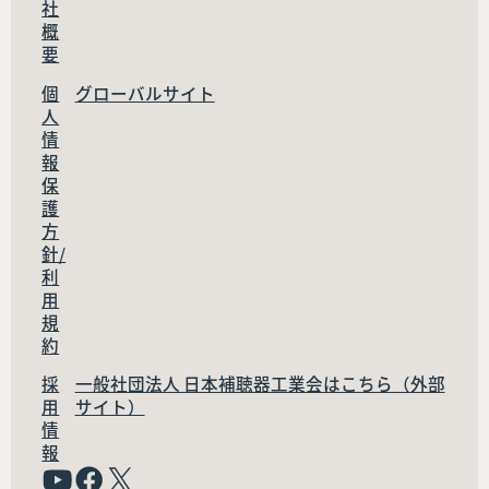
社
概
要
個
グローバルサイト
人
情
報
保
護
方
針/
利
用
規
約
採
一般社団法人 日本補聴器工業会はこちら（外部
用
サイト）
情
報