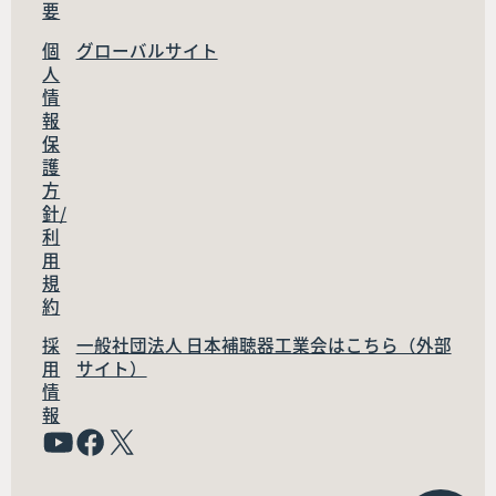
要
個
グローバルサイト
人
情
報
保
護
方
針/
利
用
規
約
採
一般社団法人 日本補聴器工業会はこちら（外部
用
サイト）
情
報