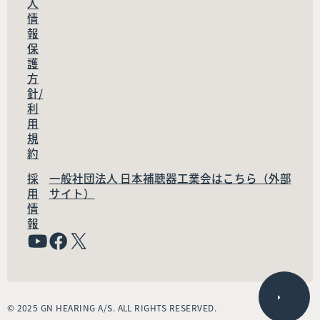
人
情
報
保
護
方
針/
利
用
規
約
採
一般社団法人 日本補聴器工業会はこちら（外部
用
サイト）
情
報
© 2025 GN HEARING A/S. ALL RIGHTS RESERVED.