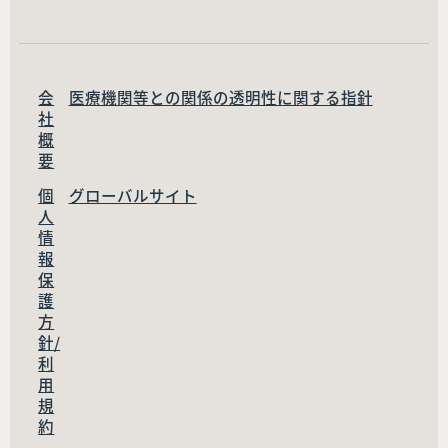
会
医療機関等との関係の透明性に関する指針
社
概
要
個
グローバルサイト
人
情
報
保
護
方
針/
利
用
規
約