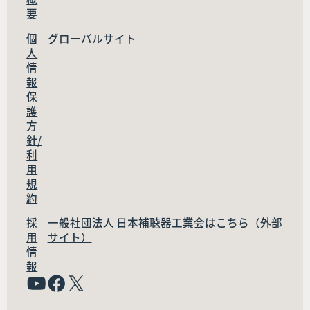
要
個
グローバルサイト
人
情
報
保
護
方
針/
利
用
規
約
採
一般社団法人 日本補聴器工業会はこちら（外部
用
サイト）
情
報