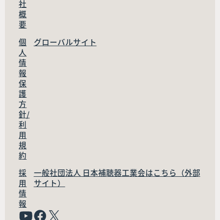
社
概
要
個
グローバルサイト
人
情
報
保
護
方
針/
利
用
規
約
採
一般社団法人 日本補聴器工業会はこちら（外部
用
サイト）
情
報