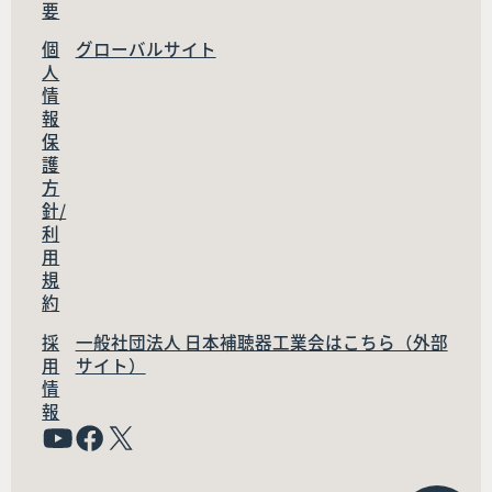
要
個
グローバルサイト
人
情
報
保
護
方
針/
利
用
規
約
採
一般社団法人 日本補聴器工業会はこちら（外部
用
サイト）
情
報