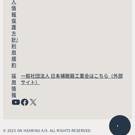
人
情
報
保
護
方
針/
利
用
規
約
採
一般社団法人 日本補聴器工業会はこちら（外部
用
サイト）
情
報
© 2025 GN HEARING A/S. ALL RIGHTS RESERVED.