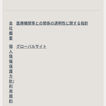
会
医療機関等との関係の透明性に関する指針
社
概
要
個
グローバルサイト
人
情
報
保
護
方
針/
利
用
規
約