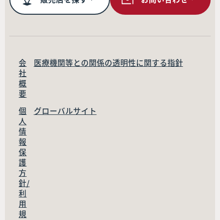
会
医療機関等との関係の透明性に関する指針
社
概
要
個
グローバルサイト
人
情
報
保
護
方
針/
利
用
規