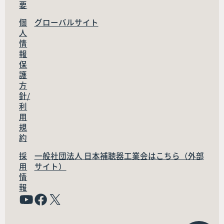
要
個
グローバルサイト
人
情
報
保
護
方
針/
利
用
規
約
採
一般社団法人 日本補聴器工業会はこちら（外部
用
サイト）
情
報