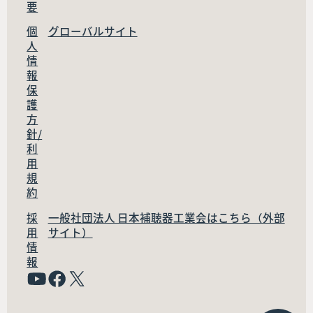
要
個
グローバルサイト
人
情
報
保
護
方
針/
利
用
規
約
採
一般社団法人 日本補聴器工業会はこちら（外部
用
サイト）
情
報