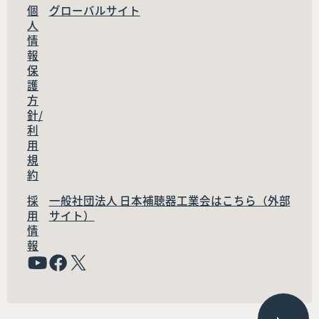
個
グローバルサイト
人
情
報
保
護
方
針/
利
用
規
約
採
一般社団法人 日本補聴器工業会はこちら（外部
用
サイト）
情
報