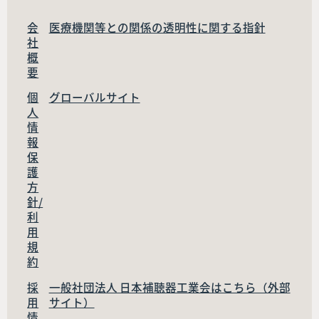
会
医療機関等との関係の透明性に関する指針
社
概
要
個
グローバルサイト
人
情
報
保
護
方
針/
利
用
規
約
採
一般社団法人 日本補聴器工業会はこちら（外部
用
サイト）
情